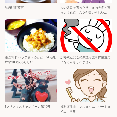
診療時間変更
人の悪口を言ったり、文句を多く言
う人は死亡リスクが高いらしい…
納豆1日1パック食べるとどうやら死
加熱式たばこの禁煙治療も保険適用
亡率10%減るらしい
になるかもしれません
?クリスマスキャンペーン第1弾?
歯科衛生士 フルタイム パートタ
イム 募集